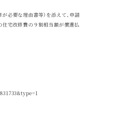
修が必要な理由書等）を添えて、申請
の住宅改修費の９割相当額が償還払
5831733&type=1