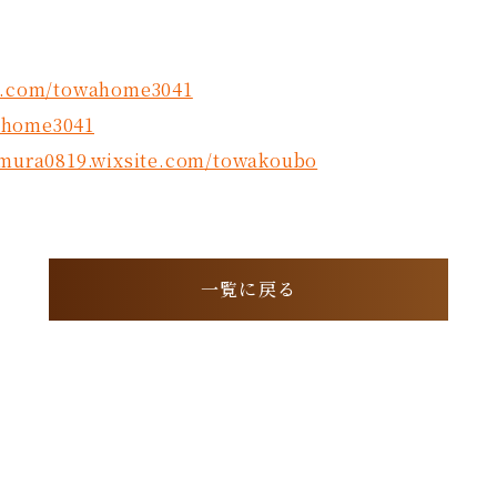
k.com/towahome3041
wahome3041
jimura0819.wixsite.com/towakoubo
一覧に戻る