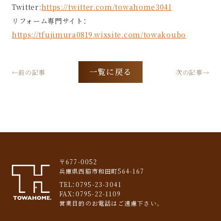
Twitter:
https://twitter.com/towahome3041
リフォーム専門サイト：
https://tfujimura0819.wixsite.com/towakoubo
一覧に戻る
←前の記事
次の記事→
〒677-0052
兵庫県西脇市和田町564-167
TEL：
0795-23-3041
FAX：0795-22-1109
営業目的のお電話はご遠慮下さい。