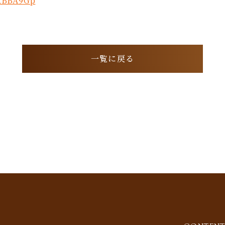
/KBBA9Gp
一覧に戻る