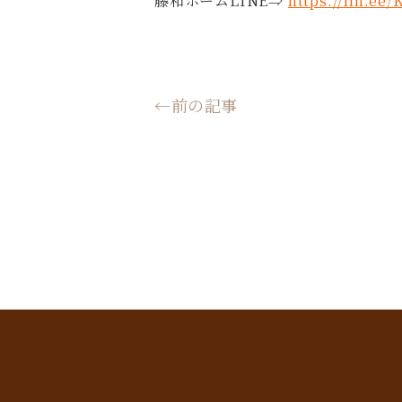
藤和ホームLINE⇒
https://lin.ee
←前の記事