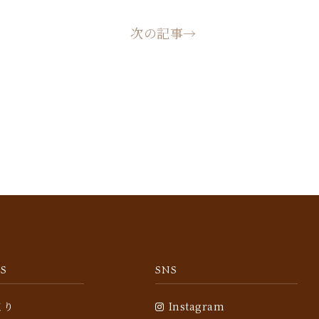
次の記事→
S
SNS
くり
Instagram