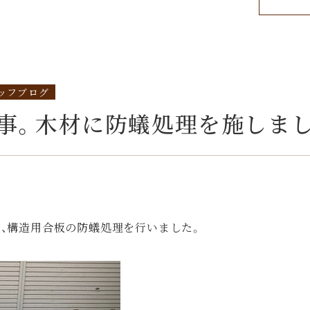
ッフブログ
事。木材に防蟻処理を施しまし
、構造用合板の防蟻処理を行いました。