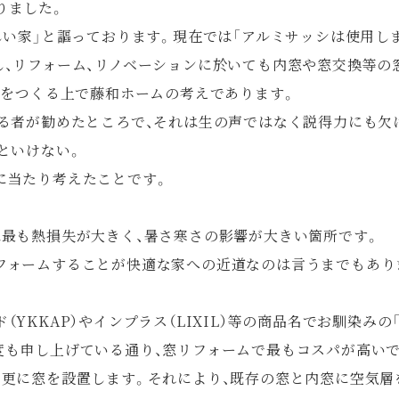
りました。
しい家」と謳っております。現在では「アルミサッシは使用し
し、リフォーム、リノベーションに於いても内窓や窓交換等の
」をつくる上で藤和ホームの考えであります。
いる者が勧めたところで、それは生の声ではなく説得力にも欠
といけない。
に当たり考えたことです。
は最も熱損失が大きく、暑さ寒さの影響が大きい箇所です。
フォームすることが快適な家への近道なのは言うまでもあり
YKKAP）やインプラス（LIXIL）等の商品名でお馴染みの
度も申し上げている通り、窓リフォームで最もコスパが高いで
に更に窓を設置します。それにより、既存の窓と内窓に空気